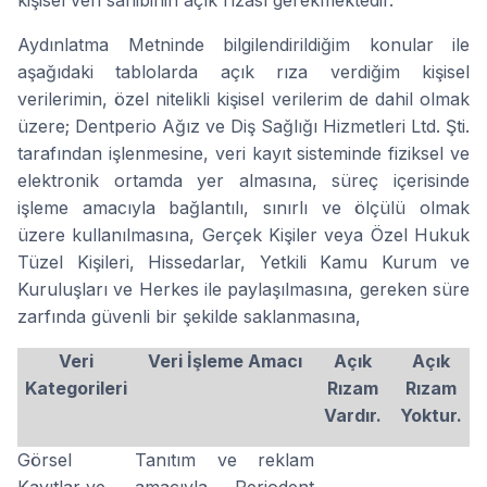
kişisel veri sahibinin açık rızası gerekmektedir.”
Aydınlatma Metninde bilgilendirildiğim konular ile
aşağıdaki tablolarda açık rıza verdiğim kişisel
verilerimin, özel nitelikli kişisel verilerim de dahil olmak
üzere; Dentperio Ağız ve Diş Sağlığı Hizmetleri Ltd. Şti.
tarafından işlenmesine, veri kayıt sisteminde fiziksel ve
elektronik ortamda yer almasına, süreç içerisinde
işleme amacıyla bağlantılı, sınırlı ve ölçülü olmak
üzere kullanılmasına, Gerçek Kişiler veya Özel Hukuk
Tüzel Kişileri, Hissedarlar, Yetkili Kamu Kurum ve
Kuruluşları ve Herkes ile paylaşılmasına, gereken süre
zarfında güvenli bir şekilde saklanmasına,
Veri
Veri İşleme Amacı
Açık
Açık
Kategorileri
Rızam
Rızam
Vardır.
Yoktur.
Görsel
Tanıtım ve reklam