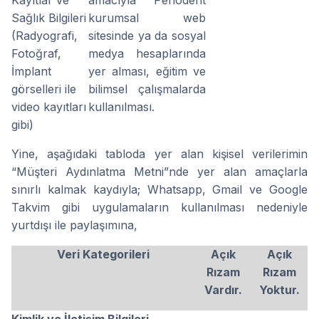
Kayıtlar ve
amacıyla Periodent
Sağlık Bilgileri
kurumsal web
(Radyografi,
sitesinde ya da sosyal
Fotoğraf,
medya hesaplarında
İmplant
yer alması, eğitim ve
görselleri ile
bilimsel çalışmalarda
video kayıtları
kullanılması.
gibi)
Yine, aşağıdaki tabloda yer alan kişisel verilerimin
“Müşteri Aydınlatma Metni”nde yer alan amaçlarla
sınırlı kalmak kaydıyla; Whatsapp, Gmail ve Google
Takvim gibi uygulamaların kullanılması nedeniyle
yurtdışı ile paylaşımına,
Veri Kategorileri
Açık
Açık
Rızam
Rızam
Vardır.
Yoktur.