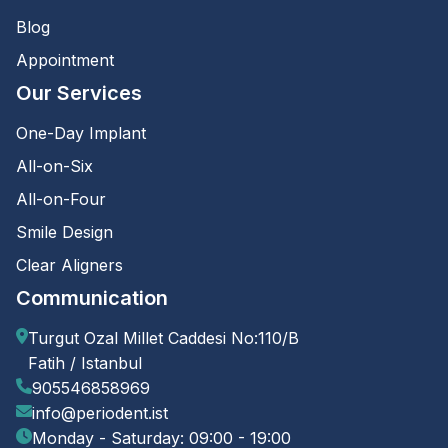
Blog
Appointment
Our Services
One-Day Implant
All-on-Six
All-on-Four
Smile Design
Clear Aligners
Communication
Turgut Ozal Millet Caddesi No:110/B
Fatih / Istanbul
905546858969
info@periodent.ist
Monday - Saturday: 09:00 - 19:00