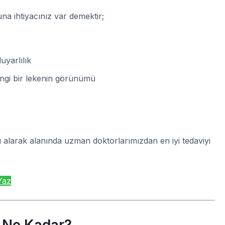
na ihtiyacınız var demektir;
uyarlılık
engi bir lekenin görünümü
u alarak alanında uzman doktorlarımızdan en iyi tedaviyi
Yaz
2 Ne Kadar?