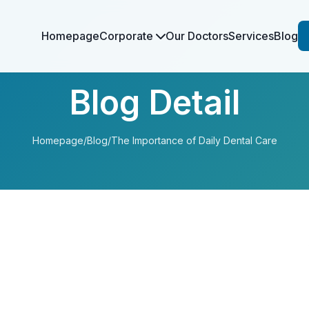
Homepage
Corporate
Our Doctors
Services
Blog
Blog Detail
Homepage
/
Blog
/
The Importance of Daily Dental Care