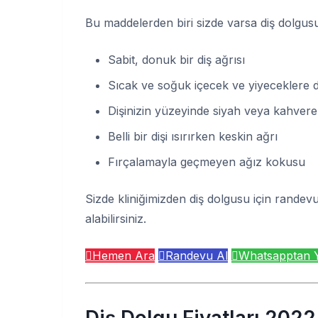
Bu maddelerden biri sizde varsa diş dolgusu
Sabit, donuk bir diş ağrısı
Sıcak ve soğuk içecek ve yiyeceklere d
Dişinizin yüzeyinde siyah veya kahver
Belli bir dişi ısırırken keskin ağrı
Fırçalamayla geçmeyen ağız kokusu
Sizde kliniğimizden diş dolgusu için randev
alabilirsiniz.
Hemen Ara
Randevu Al
Whatsapptan 
Diş Dolgu Fiyatları 202