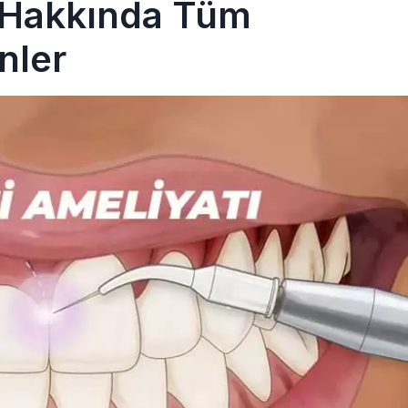
ı Hakkında Tüm
nler