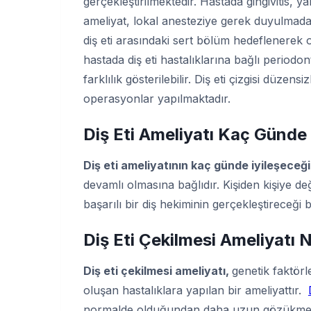
gerçekleştirilmektedir. Hastada gingivitis, y
ameliyat, lokal anesteziye gerek duyulmadan
diş eti arasındaki sert bölüm hedeflenerek ol
hastada diş eti hastalıklarına bağlı periodo
farklılık gösterilebilir. Diş eti çizgisi düzen
operasyonlar yapılmaktadır.
Diş Eti Ameliyatı Kaç Günde İ
Diş eti ameliyatının kaç günde iyileşeceğ
devamlı olmasına bağlıdır. Kişiden kişiye de
başarılı bir diş hekiminin gerçekleştireceği bi
Diş Eti Çekilmesi Ameliyatı
N
Diş eti çekilmesi ameliyatı,
genetik faktörl
oluşan hastalıklara yapılan bir ameliyattır.
normalde olduğundan daha uzun gözükmesi