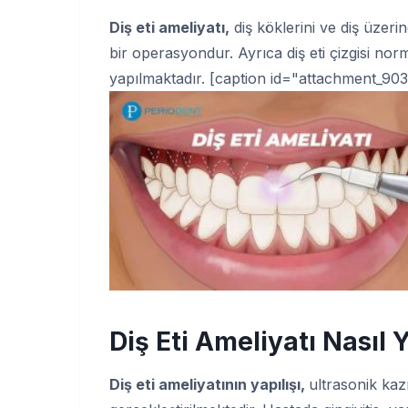
Diş eti ameliyatı,
diş köklerini ve diş üzer
bir operasyondur. Ayrıca diş eti çizgisi nor
yapılmaktadır. [caption id="attachment_903
Diş Eti Ameliyatı Nasıl Y
Diş eti ameliyatının yapılışı,
ultrasonik kazı