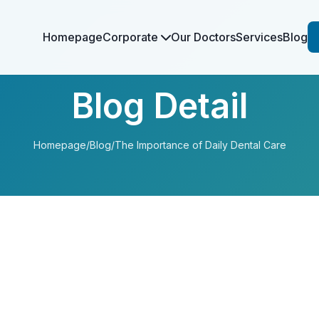
Homepage
Corporate
Our Doctors
Services
Blog
Blog Detail
Homepage
/
Blog
/
The Importance of Daily Dental Care