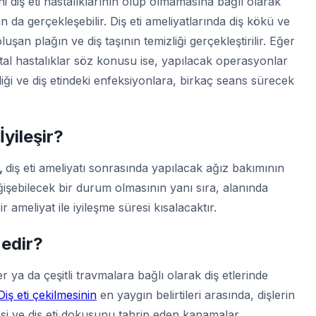
ani diş eti hastalıklarının olup olmamasına bağlı olarak
 da gerçekleşebilir. Diş eti ameliyatlarında diş kökü ve
uşan plağın ve diş taşının temizliği gerçekleştirilir. Eğer
ntal hastalıklar söz konusu ise, yapılacak operasyonlar
sizliği ve diş etindeki enfeksiyonlara, birkaç seans sürecek
yileşir
?
i,
diş eti ameliyatı sonrasında yapılacak ağız bakımının
ğişebilecek bir durum olmasının yanı sıra, alanında
r ameliyat ile iyileşme süresi kısalacaktır.
edir?
er ya da çeşitli travmalara bağlı olarak diş etlerinde
Diş eti çekilmesinin
en yaygın belirtileri arasında, dişlerin
 ve diş eti dokusunu tahrip eden kanamalar