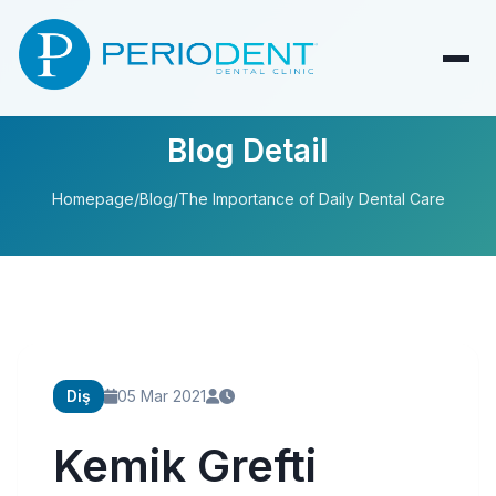
Blog Detail
Homepage
/
Blog
/
The Importance of Daily Dental Care
Diş
05 Mar 2021
Kemik Grefti