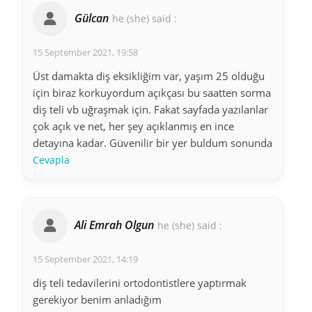
Gülcan
he (she) said :
15 September 2021, 19:58
Üst damakta diş eksikliğim var, yaşım 25 olduğu
için biraz korkuyordum açıkçası bu saatten sorma
diş teli vb uğraşmak için. Fakat sayfada yazılanlar
çok açık ve net, her şey açıklanmış en ince
detayına kadar. Güvenilir bir yer buldum sonunda
Cevapla
Ali Emrah Olgun
he (she) said :
15 September 2021, 14:19
diş teli tedavilerini ortodontistlere yaptırmak
gerekiyor benim anladığım