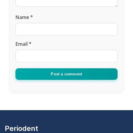
alacağım
Cevapla
Name
*
Email
*
Emre kara
he (she) said :
26 March 2021, 12:42
Post a comment
Tedavi olmayı istiyordum gerçekten çok yararlı
bir yazıydı.korkum vardı fakat şuan o kadar
korkmuyorum. Teşekkür ederim bunun için. Size
tedavi olmak istiyorum nasıl ulaşabilirim acaba?
Cevapla
Periodent
Çiğdem
he (she) said :