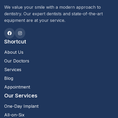
We value your smile with a modern approach to
26 March 2021, 02:49
dentistry. Our expert dentists and state-of-the-art
equipment are at your service.
Üst damakta diş eksikliğim var, yaşım 25 olduğu
için biraz korkuyordum açıkçası bu saatten sorma
diş teli vb uğraşmak için. Fakat sayfada yazılanlar
çok açık ve net, her şey açıklanmış en ince
Shortcut
detayına kadar. Güvenilir bir yer buldum
About Us
sonunda..
Cevapla
Our Doctors
Services
Gece
he (she) said :
Blog
Appointment
15 September 2021, 13:19
Our Services
Ben disim doğuştan yamuk tel
takmak istiyorum ama bir
One-Day Implant
yandanda çok korkuyorum bu
All-on-Six