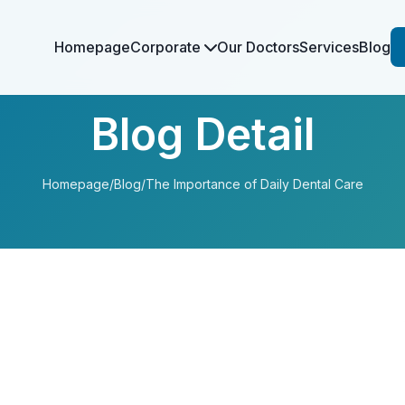
Homepage
Corporate
Our Doctors
Services
Blog
Blog Detail
Homepage
/
Blog
/
The Importance of Daily Dental Care