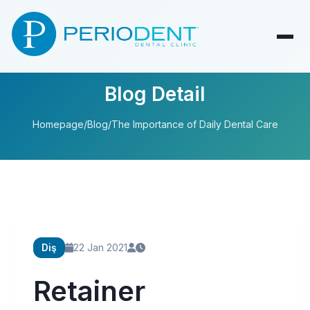
Blog Detail
Homepage
/
Blog
/
The Importance of Daily Dental Care
Diş
22 Jan 2021
Retainer