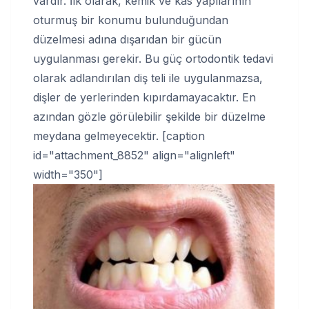
vardır. İlk olarak, kemik ve kas yapılarının
oturmuş bir konumu bulunduğundan
düzelmesi adına dışarıdan bir gücün
uygulanması gerekir. Bu güç ortodontik tedavi
olarak adlandırılan diş teli ile uygulanmazsa,
dişler de yerlerinden kıpırdamayacaktır. En
azından gözle görülebilir şekilde bir düzelme
meydana gelmeyecektir. [caption
id="attachment_8852" align="alignleft"
width="350"]