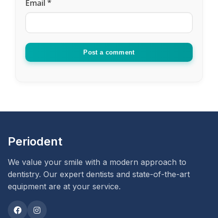
Email
*
tedavisi yapıldığında bu düzelir mi
Cevapla
Periodent Diş
he (she)
Post a comment
Kliniği
said :
14 September 2021, 22:07
evet düzelir
Cevapla
Periodent
We value your smile with a modern approach to
dentistry. Our expert dentists and state-of-the-art
equipment are at your service.