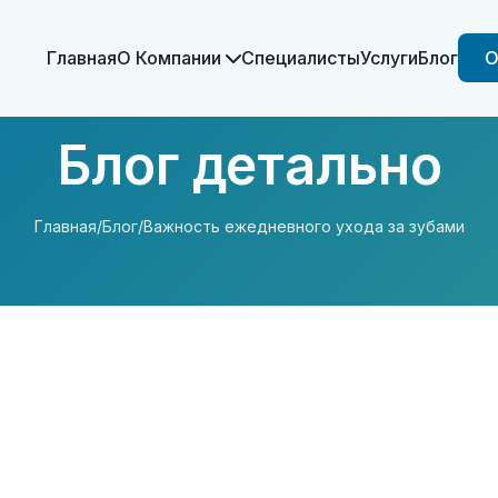
Главная
О Компании
Специалисты
Услуги
Блог
О
Блог детально
Главная
/
Блог
/
Важность ежедневного ухода за зубами