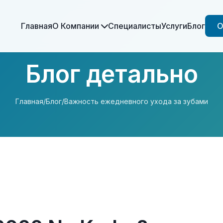
Главная
О Компании
Специалисты
Услуги
Блог
О
Блог детально
Главная
/
Блог
/
Важность ежедневного ухода за зубами