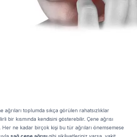
e ağrıları toplumda sıkça görülen rahatsızlıklar
irli bir kısmında kendisini gösterebilir. Çene ağrısı
r. Her ne kadar birçok kişi bu tür ağrıları önemsemese
sıyla
sağ çene ağrısı
gibi şikâyetleriniz varsa, vakit