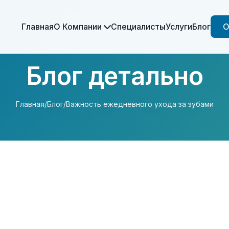
Главная
О Компании
Специалисты
Услуги
Блог
О
Блог детально
Главная
/
Блог
/
Важность ежедневного ухода за зубами