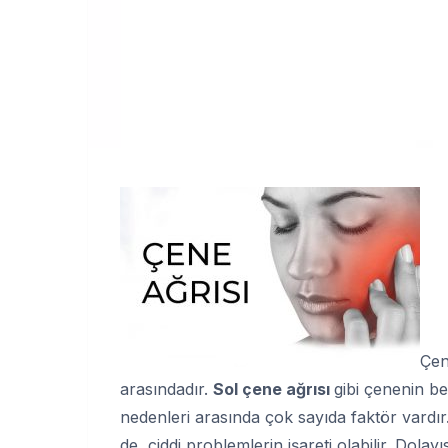
Çen
arasındadır.
Sol çene ağrısı
gibi çenenin bel
nedenleri arasında çok sayıda faktör vardı
de, ciddi problemlerin işareti olabilir. Dolayı