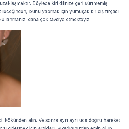
 uzaklaşmaktır. Böylece kiri dilinize geri sürtmemiş
rebileceğinden, bunu yapmak için yumuşak bir diş fırçası
 kullanmanızı daha çok tavsiye etmekteyiz.
e dil kökünden alın. Ve sonra ayrı ayrı uca doğru hareket
yu gidermek için artıkları yıkadığınızdan emin olun.