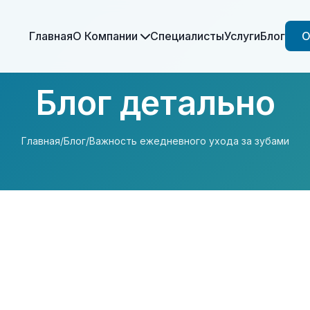
Главная
О Компании
Специалисты
Услуги
Блог
О
Блог детально
Главная
/
Блог
/
Важность ежедневного ухода за зубами