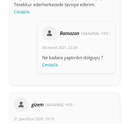
Tesekkur ederherkezede tavsiye ederim.
Cevapla
Ramazan
сказал(а), что :
09 июня 2021, 22:29
Ne kadara yaptırdın dolguyu ?
Cevapla
gizem
сказал(а), что :
21 декабря 2020, 19:19
bilgilendirici bi açıklama olmuş dolgu ücreti ne