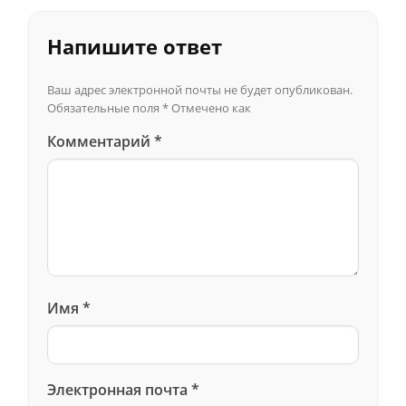
kadar ve yeriniz nerde acaba
Cevapla
Напишите ответ
Ваш адрес электронной почты не будет опубликован.
Обязательные поля
*
Отмечено как
Комментарий
*
Имя
*
Электронная почта
*