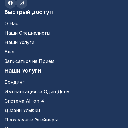
Быстрый доступ
О Нас
Наши Специалисты
Наши Услуги
Блог
Записаться на Приём
Наши Услуги
Бондинг
Имплантация за Один День
Система All-on-4
Дизайн Улыбки
Прозрачные Элайнеры