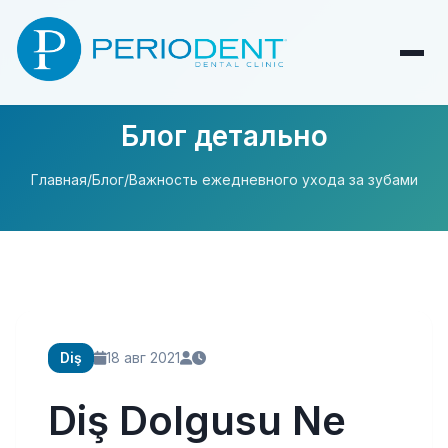
Блог детально
Главная
/
Блог
/
Важность ежедневного ухода за зубами
Diş
18 авг 2021
Diş Dolgusu Ne