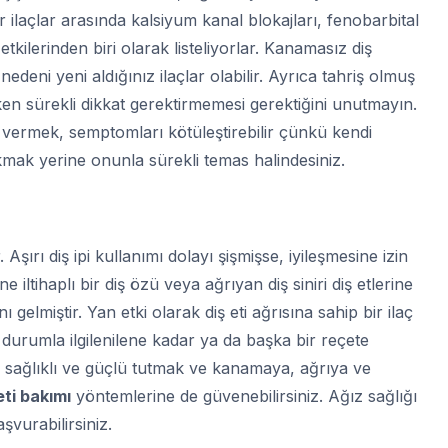
ür ilaçlar arasında kalsiyum kanal blokajları, fenobarbital
etkilerinden biri olarak listeliyorlar. Kanamasız diş
nedeni yeni aldığınız ilaçlar olabilir. Ayrıca tahriş olmuş
irken sürekli dikkat gerektirmemesi gerektiğini unutmayın.
m vermek, semptomları kötüleştirebilir çünkü kendi
rakmak yerine onunla sürekli temas halindesiniz.
Aşırı diş ipi kullanımı dolayı şişmişse, iyileşmesine izin
ne iltihaplı bir diş özü veya ağrıyan diş siniri diş etlerine
gelmiştir. Yan etki olarak diş eti ağrısına sahip bir ilaç
r durumla ilgilenilene kadar ya da başka bir reçete
zi sağlıklı ve güçlü tutmak ve kanamaya, ağrıya ve
eti bakımı
yöntemlerine de güvenebilirsiniz. Ağız sağlığı
şvurabilirsiniz.