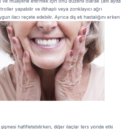
k ve muayene ettirmek için onu düzenli olarak (altı ayda
roller yapabilir ve iltihaplı veya zonklayıcı ağrı
un ilacı reçete edebilir. Ayrıca diş eti hastalığını erken
şişmesi hafifletebilirken, diğer ilaçlar ters yönde etki