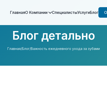
Главная
О Компании
Специалисты
Услуги
Блог
О
Блог детально
Главная
/
Блог
/
Важность ежедневного ухода за зубами