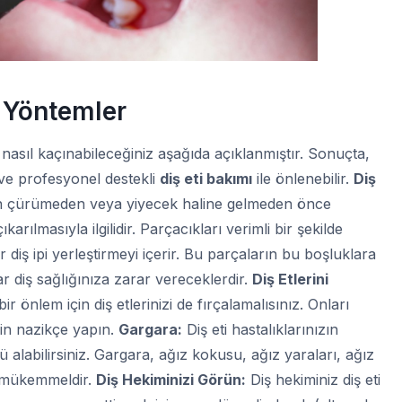
 Yöntemler
 nasıl kaçınabileceğiniz aşağıda açıklanmıştır. Sonuçta,
 ve profesyonel destekli
diş eti bakımı
ile önlenebilir.
Diş
 için çürümeden veya yiyecek haline gelmeden önce
karılmasıyla ilgilidir. Parçacıkları verimli bir şekilde
r diş ipi yerleştirmeyi içerir. Bu parçaların bu boşluklara
r diş sağlığınıza zarar vereceklerdir.
Diş Etlerini
ir önlem için diş etlerinizi de fırçalamalısınız. Onları
in nazikçe yapın.
Gargara:
Diş eti hastalıklarınızın
ü alabilirsiniz. Gargara, ağız kokusu, ağız yaraları, ağız
n mükemmeldir.
Diş Hekiminizi Görün:
Diş hekiminiz diş eti