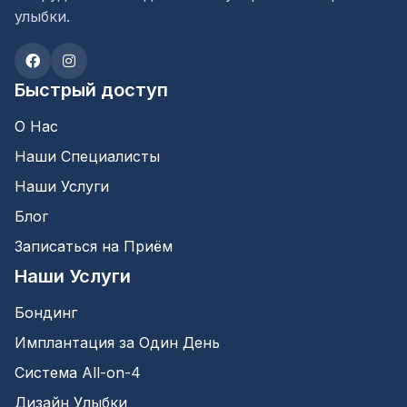
улыбки.
Быстрый доступ
О Нас
Наши Специалисты
Наши Услуги
Блог
Записаться на Приём
Наши Услуги
Бондинг
Имплантация за Один День
Система All-on-4
Дизайн Улыбки