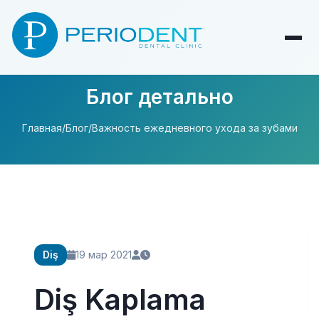
Блог детально
Главная
/
Блог
/
Важность ежедневного ухода за зубами
Diş
19 мар 2021
Diş Kaplama