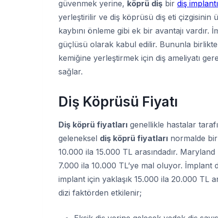
güvenmek yerine,
köprü diş
bir
diş implantı
yerleştirilir ve diş köprüsü diş eti çizgisini
kaybını önleme gibi ek bir avantajı vardır. 
güçlüsü olarak kabul edilir. Bununla birlikt
kemiğine yerleştirmek için diş ameliyatı ger
sağlar.
Diş Köprüsü Fiyatı
Diş köprü fiyatları
genellikle hastalar tara
geleneksel
diş köprü fiyatları
normalde bir y
10.000 ila 15.000 TL arasındadır. Maryland k
7.000 ila 10.000 TL’ye mal oluyor. İmplant de
implant için yaklaşık 15.000 ila 20.000 TL a
dizi faktörden etkilenir;
Eksik diş yerine gelecek yedek diş sayıs