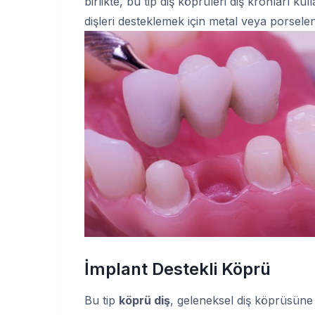
birlikte, bu tip diş köprüleri diş kronları
dişleri desteklemek için metal veya porselen
İmplant Destekli Köprü
Bu tip
köprü diş
, geleneksel diş köprüsüne 