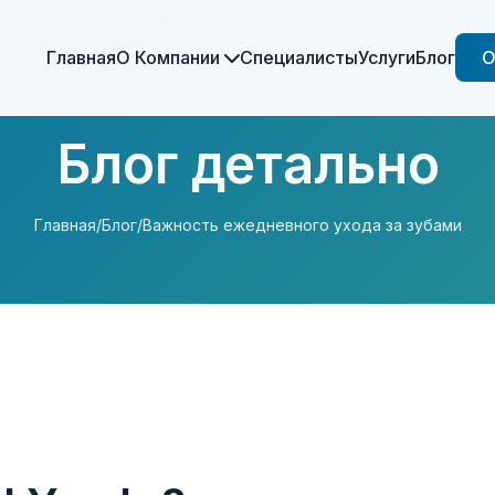
Главная
О Компании
Специалисты
Услуги
Блог
О
Блог детально
Главная
/
Блог
/
Важность ежедневного ухода за зубами