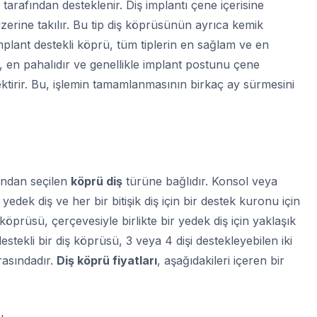
tarafından desteklenir. Diş implantı çene içerisine
n üzerine takılır. Bu tip diş köprüsünün ayrıca kemik
İmplant destekli köprü, tüm tiplerin en sağlam ve en
e, en pahalıdır ve genellikle implant postunu çene
ektirir. Bu, işlemin tamamlanmasının birkaç ay sürmesini
fından seçilen
köprü diş
türüne bağlıdır. Konsol veya
edek diş ve her bir bitişik diş için bir destek kuronu için
öprüsü, çerçevesiyle birlikte bir yedek diş için yaklaşık
stekli bir diş köprüsü, 3 veya 4 dişi destekleyebilen iki
rasındadır.
Diş köprü fiyatları
, aşağıdakileri içeren bir
ı