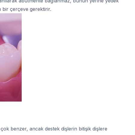
 kullanılarak abutmente bağlanmaz, bunun yerine yedek
 bir çerçeve gerektirir.
çok benzer, ancak destek dişlerin bitişik dişlere