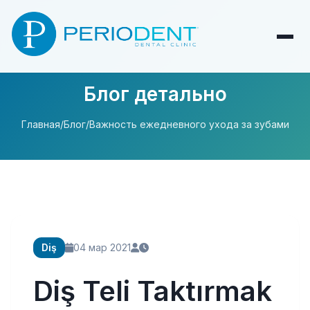
Блог детально
Главная
/
Блог
/
Важность ежедневного ухода за зубами
Diş
04 мар 2021
Diş Teli Taktırmak