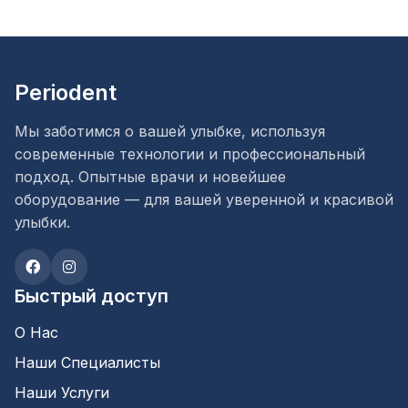
Periodent
Мы заботимся о вашей улыбке, используя
современные технологии и профессиональный
подход. Опытные врачи и новейшее
оборудование — для вашей уверенной и красивой
улыбки.
Быстрый доступ
О Нас
Наши Специалисты
Наши Услуги