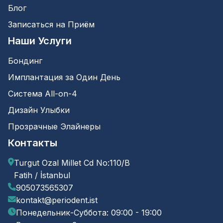
Блог
Записаться на Приём
Наши Услуги
Бондинг
Имплантация за Один День
Система All-on-4
Дизайн Улыбки
Прозрачные Элайнеры
Контакты
Turgut Ozal Millet Cd No:110/B
Fatih / İstanbul
905073565307
kontakt@periodent.ist
Понедельник-Суббота: 09:00 - 19:00