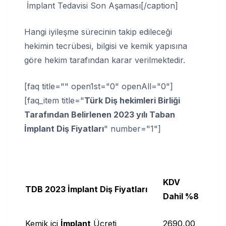
İmplant Tedavisi Son Aşaması[/caption]
Hangi iyileşme sürecinin takip edileceği
hekimin tecrübesi, bilgisi ve kemik yapısına
göre hekim tarafından karar verilmektedir.
[faq title="" open1st="0" openAll="0"]
[faq_item title="
Türk Diş hekimleri Birliği
Tarafından Belirlenen 2023 yılı Taban
İmplant Diş Fiyatları
" number="1"]
KDV
TDB 2023 İmplant Diş Fiyatları
Dahil %8
Kemik içi
İmplant
Ücreti
2690,00