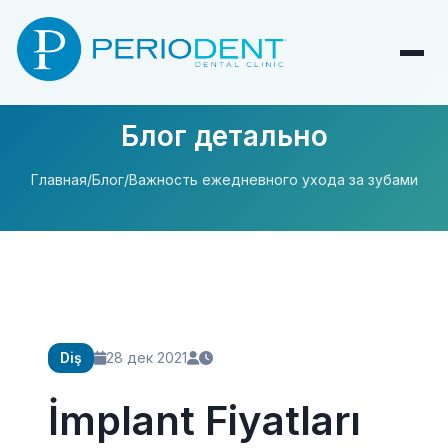
Блог детально
Главная
/
Блог
/
Важность ежедневного ухода за зубами
Diş
28 дек 2021
İmplant Fiyatları