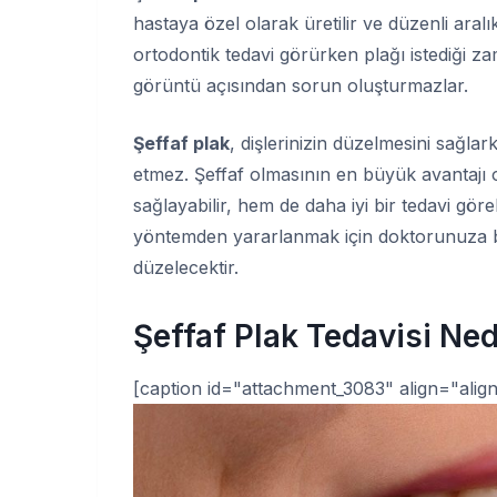
hastaya özel olarak üretilir ve düzenli aralıkl
ortodontik tedavi görürken plağı istediği za
görüntü açısından sorun oluşturmazlar.
Şeffaf plak
, dişlerinizin düzelmesini sağl
etmez. Şeffaf olmasının en büyük avantajı o
sağlayabilir, hem de daha iyi bir tedavi görebi
yöntemden yararlanmak için doktorunuza ba
düzelecektir.
Şeffaf Plak Tedavisi Ned
[caption id="attachment_3083" align="alig