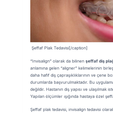
Şeffaf Plak Tedavisi[/caption]
“Invisalign” olarak da bilinen
şeffaf diş pla
anlamına gelen “aligner” kelimelerinin birle
daha hafif diş çapraşıklıklarının ve çene b
durumlarda başvurulmaktadır. Bu uygulamad
değildir. Hastanın diş yapısı ve ulaşılmak i
Yapılan ölçümler ışığında hastaya özel şeffa
Şeffaf plak tedavisi, invisalign tedavisi olara