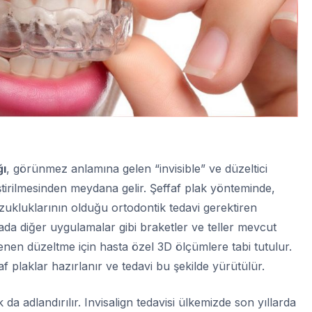
ğı
, görünmez anlamına gelen “invisible” ve düzeltici
ştirilmesinden meydana gelir. Şeffaf plak yönteminde,
ozukluklarının olduğu ortodontik tedavi gerektiren
a diğer uygulamalar gibi braketler ve teller mevcut
stenen düzeltme için hasta özel 3D ölçümlere tabi tutulur.
f plaklar hazırlanır ve tedavi bu şekilde yürütülür.
k da adlandırılır. Invisalign tedavisi ülkemizde son yıllarda