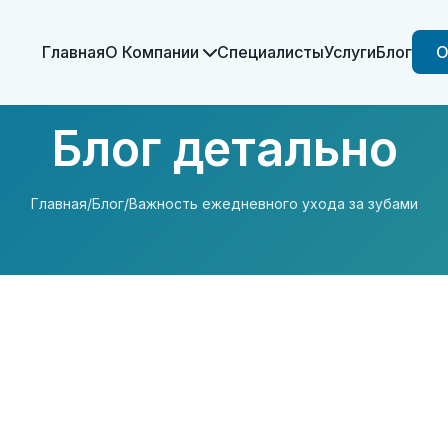
Главная
О Компании
Специалисты
Услуги
Блог
О
Блог детально
Главная
/
Блог
/
Важность ежедневного ухода за зубами