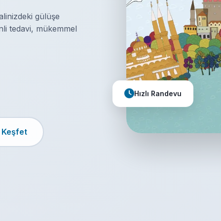
linizdeki gülüşe
enli tedavi, mükemmel
Hızlı Randevu
 Keşfet