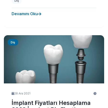
Diş
Devamını Oku
Diş
28 Ara 2021
İmplant Fiyatları Hesaplama