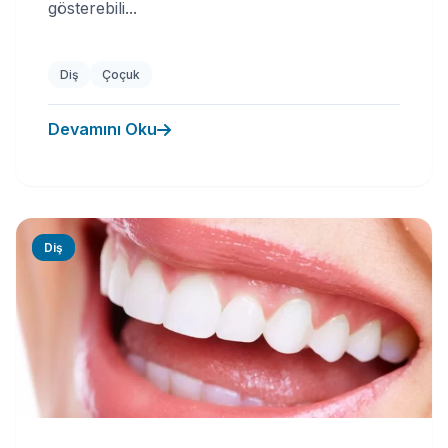
gösterebili...
Diş
Çoçuk
Devamını Oku
Diş