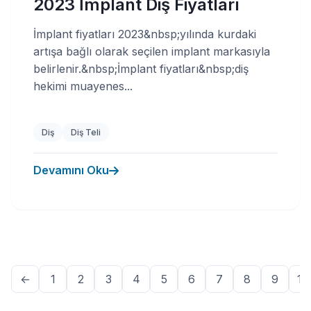
2023 İmplant Diş Fiyatları
İmplant fiyatları 2023&nbsp;yılında kurdaki
artışa bağlı olarak seçilen implant markasıyla
belirlenir.&nbsp;İmplant fiyatları&nbsp;diş
hekimi muayenes...
Diş
Diş Teli
Devamını Oku
←
1
2
3
4
5
6
7
8
9
10