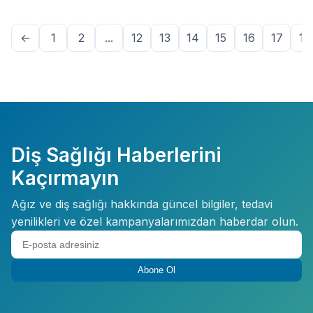
←
1
2
...
12
13
14
15
16
17
18
Diş Sağlığı Haberlerini
Kaçırmayın
Ağız ve diş sağlığı hakkında güncel bilgiler, tedavi
yenilikleri ve özel kampanyalarımızdan haberdar olun.
Abone Ol