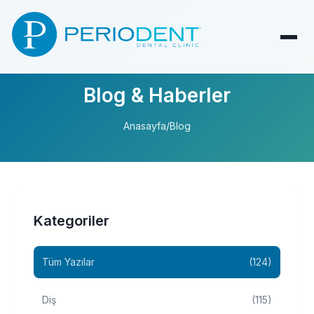
Blog & Haberler
Anasayfa
/
Blog
Kategoriler
Tüm Yazılar
(124)
Diş
(115)