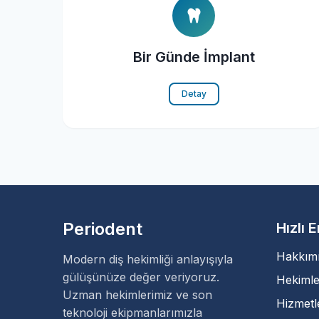
Bir Günde İmplant
Detay
Periodent
Hızlı 
Hakkım
Modern diş hekimliği anlayışıyla
gülüşünüze değer veriyoruz.
Hekimle
Uzman hekimlerimiz ve son
Hizmetl
teknoloji ekipmanlarımızla