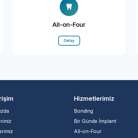
All-on-Four
Detay
Erişim
Hizmetlerimiz
ızda
Bonding
rimiz
Bir Günde İmplant
erimiz
All-on-Four