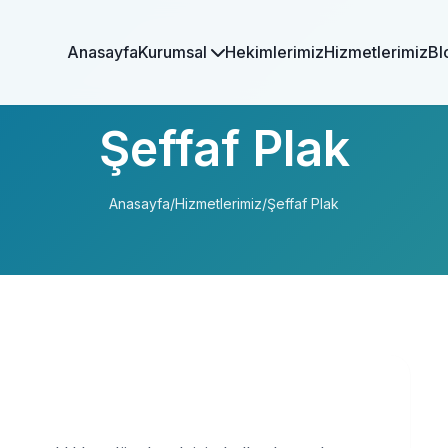
Anasayfa
Kurumsal
Hekimlerimiz
Hizmetlerimiz
Bl
Şeffaf Plak
Anasayfa
/
Hizmetlerimiz
/
Şeffaf Plak