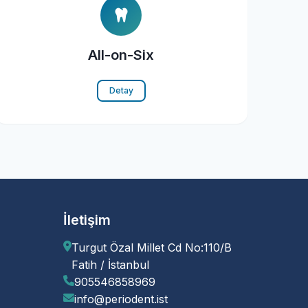
All-on-Six
Detay
İletişim
Turgut Özal Millet Cd No:110/B
Fatih / İstanbul
905546858969
info@periodent.ist