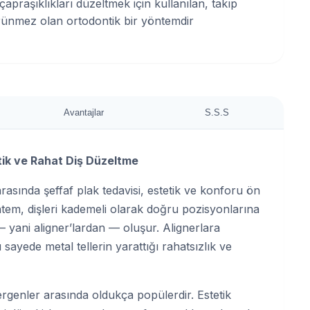
 çapraşıklıkları düzeltmek için kullanılan, takıp
rünmez olan ortodontik bir yöntemdir
Avantajlar
S.S.S
etik ve Rahat Diş Düzeltme
asında şeffaf plak tedavisi, estetik ve konforu ön
em, dişleri kademeli olarak doğru pozisyonlarına
 — yani aligner’lardan — oluşur. Alignerlara
ayede metal tellerin yarattığı rahatsızlık ve
e ergenler arasında oldukça popülerdir. Estetik