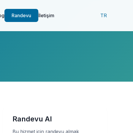
og
Randevu
İletişim
TR
Randevu Al
Bu hizmet için randevu almak