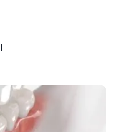
ı
Sonrası