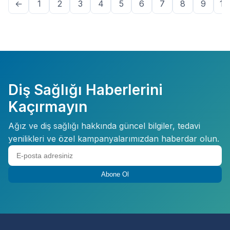
←
1
2
3
4
5
6
7
8
9
10
Diş Sağlığı Haberlerini
Kaçırmayın
Ağız ve diş sağlığı hakkında güncel bilgiler, tedavi
yenilikleri ve özel kampanyalarımızdan haberdar olun.
Abone Ol