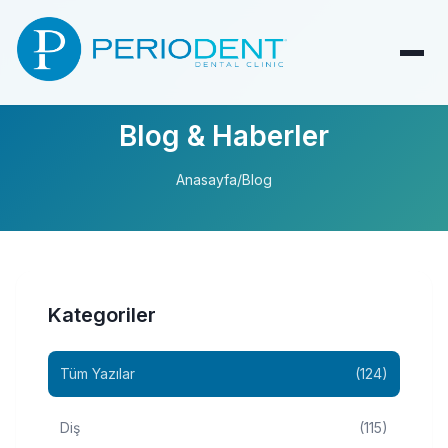
Blog & Haberler
Anasayfa
/
Blog
Kategoriler
Tüm Yazılar
(124)
Diş
(115)