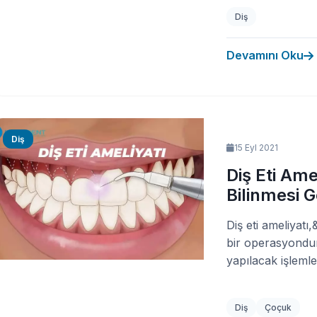
Diş
Devamını Oku
Diş
15 Eyl 2021
Diş Eti Am
Bilinmesi 
Diş eti ameliyatı,
bir operasyondur.
yapılacak işlemler
Diş
Çoçuk