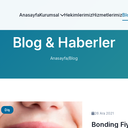
Anasayfa
Kurumsal
Hekimlerimiz
Hizmetlerimiz
Bl
Blog & Haberler
Anasayfa
/
Blog
Diş
26 Ara 2021
Bonding Fi