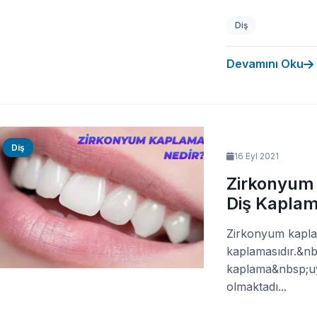
Diş
Devamını Oku
Diş
16 Eyl 2021
Zirkonyum
Diş Kaplam
Zirkonyum kaplam
kaplamasıdır.&n
kaplama&nbsp;uyg
olmaktadı...