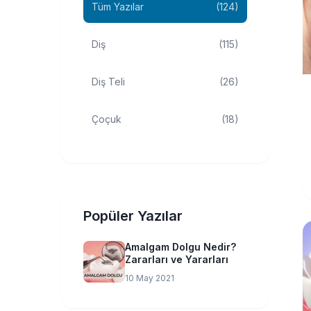
Tüm Yazılar
(124)
Diş
(115)
Diş Teli
(26)
Çoçuk
(18)
Popüler Yazılar
Amalgam Dolgu Nedir?
Zararları ve Yararları
10 May 2021