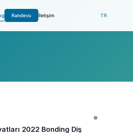
og
Randevu
İletişim
TR
yatları 2022 Bonding Diş