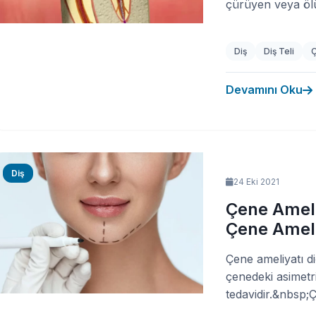
çürüyen veya ölü 
Diş
Diş Teli
Devamını Oku
Diş
24 Eki 2021
Çene Ameli
Çene Ameliy
Çene ameliyatı di
çenedeki asimetrik
tedavidir.&nbsp;Ç