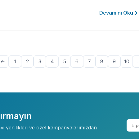
Devamını Oku
←
1
2
3
4
5
6
7
8
9
10
.
çırmayın
davi yenilikleri ve özel kampanyalarımızdan