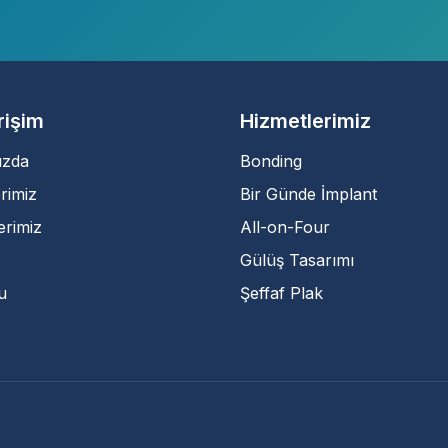
Erişim
Hizmetlerimiz
ızda
Bonding
rimiz
Bir Günde İmplant
erimiz
All-on-Four
Gülüş Tasarımı
u
Şeffaf Plak