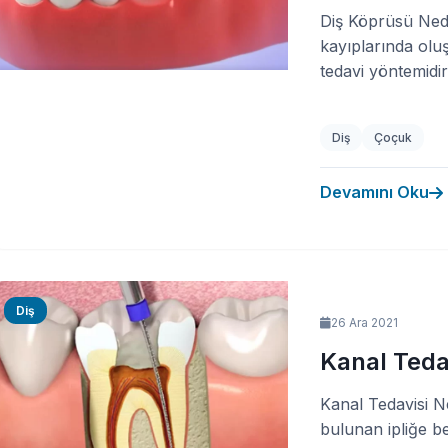
Diş Köprüsü Nedir
kayıplarında olu
tedavi yöntemidir.
Diş
Çoçuk
Devamını Oku
Diş
26 Ara 2021
Kanal Tedav
Kanal Tedavisi N
bulunan ipliğe be