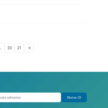
..
20
21
→
Abone Ol