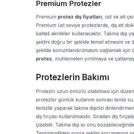
Premium Protezler
Premium
protez diş fiyatları
, üst ve alt ç
Premium üst seviye protezlerde, diş eti do
kaliteli akrilikler kullanacaktır. Takma dişi 
şeklini doğru bir şekilde temsil etmesini ve
şekilde konumlandırılmasını sağlamak için d
protez
, muhtemelen yırtılmaya ve çatlamaya
Protezlerin Bakımı
Protezin uzun ömürlü olabilmesi için düzen
protezler günlük kullanım sonrası temiz su
temizlik yaparak takma dişinizi dinlendirmen
diş fırçası kullanılmalıdır. Sıradan diş fırça
çizebilir. Takma dişi ısı onu bozabileceğind
Temizlendikten sonra şeklini korumasına y