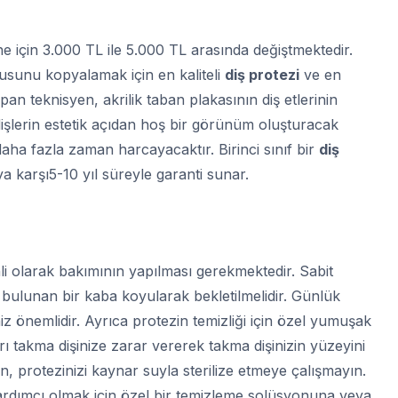
ene için 3.000 TL ile 5.000 TL arasında değiştmektedir.
kusunu kopyalamak için en kaliteli
diş protezi
ve en
yapan teknisyen, akrilik taban plakasının diş etlerinin
 dişlerin estetik açıdan hoş bir görünüm oluşturacak
aha fazla zaman harcayacaktır. Birinci sınıf bir
diş
 karşı5-10 yıl süreyle garanti sunar.
li olarak bakımının yapılması gerekmektedir. Sabit
 bulunan bir kaba koyularak bekletilmelidir. Günlük
iz önemlidir. Ayrıca protezin temizliği için özel yumuşak
ları takma dişinize zarar vererek takma dişinizin yüzeyini
en, protezinizi kaynar suyla sterilize etmeye çalışmayın.
ardımcı olmak için özel bir temizleme solüsyonuna veya