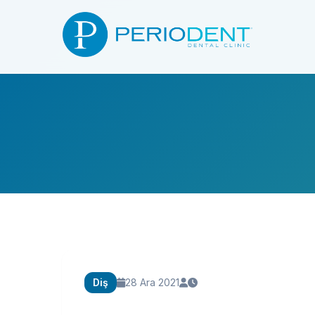
Diş
28 Ara 2021