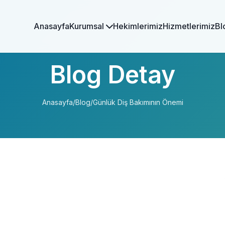
Anasayfa
Kurumsal
Hekimlerimiz
Hizmetlerimiz
Bl
Blog Detay
Anasayfa
/
Blog
/
Günlük Diş Bakımının Önemi