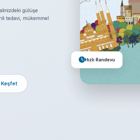
linizdeki gülüşe
enli tedavi, mükemmel
Hızlı Randevu
 Keşfet