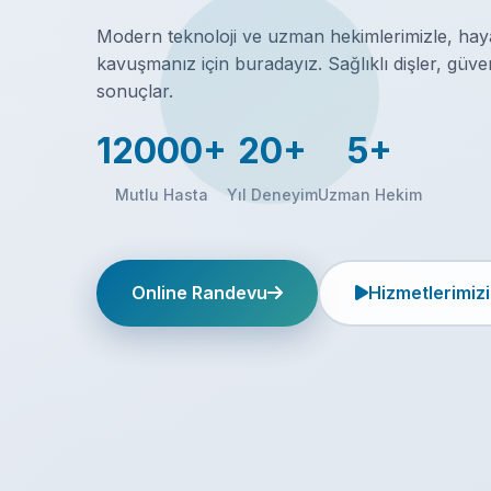
Modern teknoloji ve uzman hekimlerimizle, haya
kavuşmanız için buradayız. Sağlıklı dişler, güv
sonuçlar.
12000+
20+
5+
Mutlu Hasta
Yıl Deneyim
Uzman Hekim
Online Randevu
Hizmetlerimizi