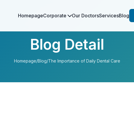
Homepage
Corporate
Our Doctors
Services
Blog
Blog Detail
Homepage
/
Blog
/
The Importance of Daily Dental Care