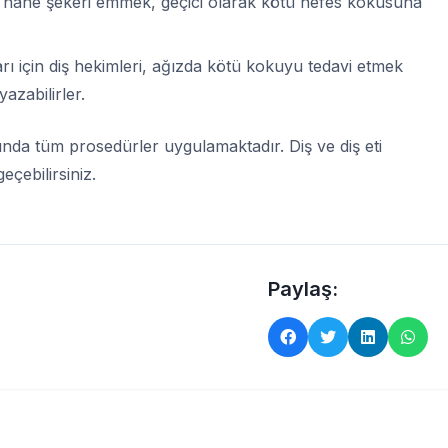
 nane şekeri emmek, geçici olarak kötü nefes kokusuna
rı için diş hekimleri, ağızda kötü kokuyu tedavi etmek
azabilirler.
kkında tüm prosedürler uygulamaktadır. Diş ve diş eti
eçebilirsiniz.
Paylaş: