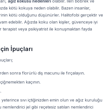
ları,
ağız kokusu nedenleri
olabilir. İleri böbrek ve
ğızda kötü kokuya neden olabilir. Bazen insanlar,
lerinin kötü olduğunu düşünürler. Halitofobi gerçektir ve
m edebilir. Ağızda koku olan kişiler, güvenceye iyi
r terapist veya psikiyatrist ile konuşmaktan fayda
çin İpuçları
puçları;
rden sonra florürlü diş macunu ile fırçalayın.
 çiğnemekten kaçının.
.
eterince sıvı içtiğinizden emin olun ve ağız kuruluğu
emlendirici jel gibi reçetesiz satılan nemlendirici