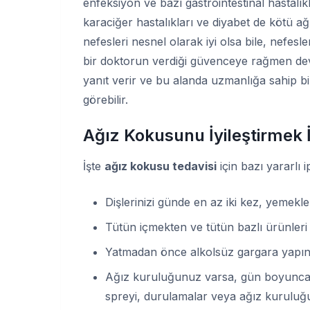
enfeksiyon ve bazı gastrointestinal hastalık
karaciğer hastalıkları ve diyabet de kötü a
nefesleri nesnel olarak iyi olsa bile, nefes
bir doktorun verdiği güvenceye rağmen deva
yanıt verir ve bu alanda uzmanlığa sahip bi
görebilir.
Ağız Kokusunu İyileştirmek İ
İşte
ağız kokusu tedavisi
için bazı yararlı i
Dişlerinizi günde en az iki kez, yemekle
Tütün içmekten ve tütün bazlı ürünleri
Yatmadan önce alkolsüz gargara yapın
Ağız kuruluğunuz varsa, gün boyunca y
spreyi, durulamalar veya ağız kuruluğu n