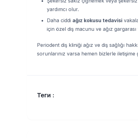
Şekersiz sakız çiğnemek veya şekersiz
yardımcı olur.
Daha ciddi
ağız kokusu tedavisi
vakala
için özel diş macunu ve ağız gargarası y
Periodent diş kliniği ağız ve diş sağlığı ha
sorunlarınız varsa hemen bizlerle iletişime g
Теги :