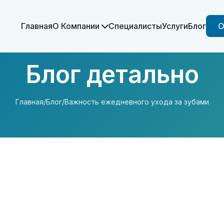
Главная
О Компании
Специалисты
Услуги
Блог
О
Блог детально
Главная
/
Блог
/
Важность ежедневного ухода за зубами