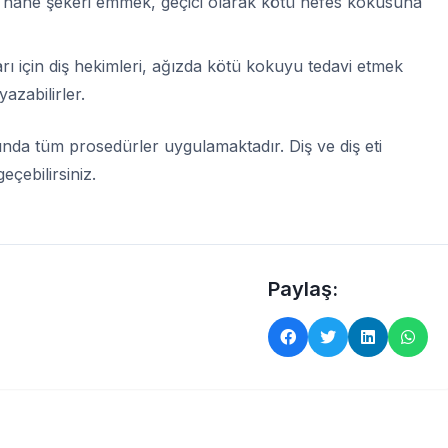
 nane şekeri emmek, geçici olarak kötü nefes kokusuna
rı için diş hekimleri, ağızda kötü kokuyu tedavi etmek
azabilirler.
kkında tüm prosedürler uygulamaktadır. Diş ve diş eti
eçebilirsiniz.
Paylaş: