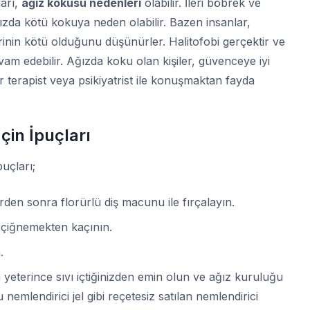
ları,
ağız kokusu nedenleri
olabilir. İleri böbrek ve
ğızda kötü kokuya neden olabilir. Bazen insanlar,
lerinin kötü olduğunu düşünürler. Halitofobi gerçektir ve
m edebilir. Ağızda koku olan kişiler, güvenceye iyi
r terapist veya psikiyatrist ile konuşmaktan fayda
çin İpuçları
puçları;
rden sonra florürlü diş macunu ile fırçalayın.
 çiğnemekten kaçının.
.
eterince sıvı içtiğinizden emin olun ve ağız kuruluğu
emlendirici jel gibi reçetesiz satılan nemlendirici