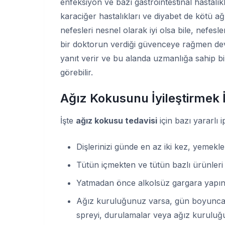
enfeksiyon ve bazı gastrointestinal hastalık
karaciğer hastalıkları ve diyabet de kötü a
nefesleri nesnel olarak iyi olsa bile, nefes
bir doktorun verdiği güvenceye rağmen deva
yanıt verir ve bu alanda uzmanlığa sahip bi
görebilir.
Ağız Kokusunu İyileştirmek İ
İşte
ağız kokusu tedavisi
için bazı yararlı i
Dişlerinizi günde en az iki kez, yemekle
Tütün içmekten ve tütün bazlı ürünleri
Yatmadan önce alkolsüz gargara yapın
Ağız kuruluğunuz varsa, gün boyunca y
spreyi, durulamalar veya ağız kuruluğu n