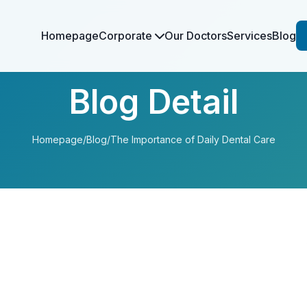
Homepage
Corporate
Our Doctors
Services
Blog
Blog Detail
Homepage
/
Blog
/
The Importance of Daily Dental Care