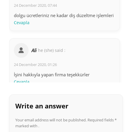
24 December 2020, 07:44
dolgu ücretleriniz ne kadar diş düzeltme işlemleri
Cevapla
Ali
he (she) said :
24 December 2020, 01:26
İşini hakkıyla yapan firma teşekkürler
Cevapla
Write an answer
Your email address will not be published.
Required fields
*
marked with .