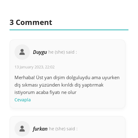
3 Comment
Duygu
he (she) said :
13 January 2023, 22:02
Merhaba! Üst yan dişim dolguluydu ama uyurken
diş sıkması yüzünden kırıldı diş yaptırmak
istiyorum acaba fiyatı ne olur
Cevapla
furkan
he (she) said :