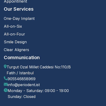
Appointment
Our Services
One-Day Implant
All-on-Six
All-on-Four
Smile Design
Clear Aligners
Communication
Turgut Ozal Millet Caddesi No:110/B
Fatih / Istanbul
905546858969
info@periodent.ist
Monday - Saturday: 09:00 - 19:00
Sunday: Closed