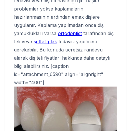
tedavisi veya diş eti hastalığı gibi başka
problemler yoksa kaplamaların
hazırlanmasının ardından emax dişlere
uygulanır. Kaplama yapılmadan önce diş
yamuklukları varsa
ortodontist
tarafından diş
teli veya
şeffaf plak
tedavisi yapılması
gerekebilir. Bu konuda ücretsiz randevu
alarak diş teli fiyatları hakkında daha detaylı
bilgi alabilirsiniz. [caption
id="attachment_6590" align="alignright"
width="400"]