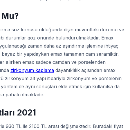
m Mu
?
aştırma söz konusu olduğunda dişin mevcuttaki durumu ve
 gibi durumlar göz önünde bulundurulmaktadır. Emax
ygulanacağı zaman daha az aşındırma işlemine ihtiyaç
ın beyaz bir yapıdayken emax tamamen cam seramiktir.
yer alırken emax sadece camdan ve porselenden
ğında
zirkonyum kaplama
dayanıklılık açısından emax
ü zirkonyum alt yapı itibariyle zirkonyum ve porselenin
ki yöntem de aynı sonuçları elde etmek için kullanılsa da
a pahalı olmaktadır.
ları
2021
riyle 930 TL ile 2160 TL arası değişmektedir. Buradaki fiyat