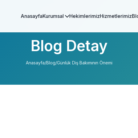
Anasayfa
Kurumsal
Hekimlerimiz
Hizmetlerimiz
Bl
Blog Detay
Anasayfa
/
Blog
/
Günlük Diş Bakımının Önemi