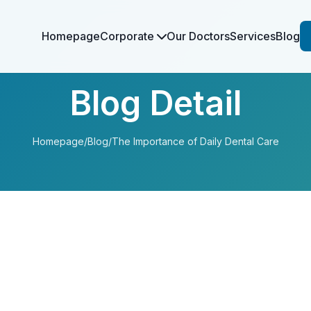
Homepage
Corporate
Our Doctors
Services
Blog
Blog Detail
Homepage
/
Blog
/
The Importance of Daily Dental Care