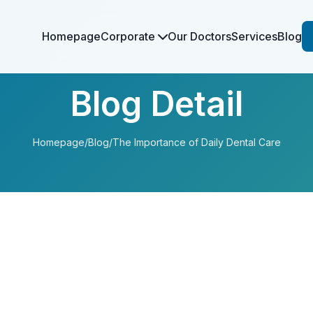
Homepage
Corporate
Our Doctors
Services
Blog
Blog Detail
Homepage
/
Blog
/
The Importance of Daily Dental Care