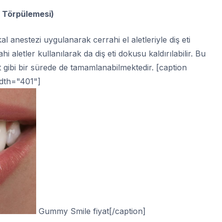
i Törpülemesi)
kal anestezi uygulanarak cerrahi el aletleriyle diş eti
hi aletler kullanılarak da diş eti dokusu kaldırılabilir. Bu
at gibi bir sürede de tamamlanabilmektedir. [caption
idth="401"]
Gummy Smile fiyat[/caption]