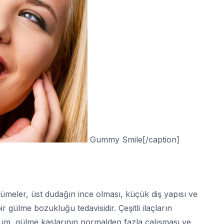
Gummy Smile[/caption]
meler, üst dudağın ince olması, küçük diş yapısı ve
r gülme bozukluğu tedavisidir. Çeşitli ilaçların
um, gülme kaslarının normalden fazla çalışması ve