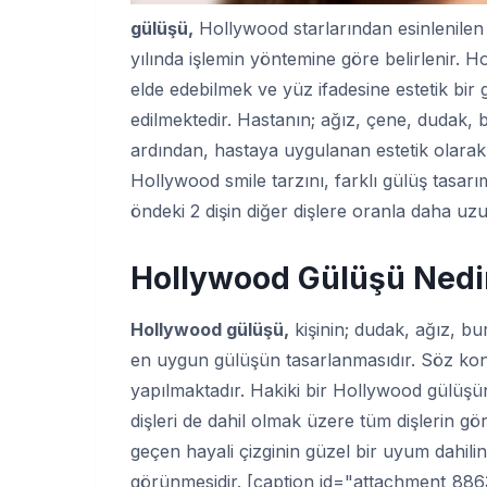
gülüşü,
Hollywood starlarından esinlenilen 
yılında işlemin yöntemine göre belirlenir. 
elde edebilmek ve yüz ifadesine estetik bir
edilmektedir. Hastanın; ağız, çene, dudak, b
ardından, hastaya uygulanan estetik olarak
Hollywood smile tarzını, farklı gülüş tasarı
öndeki 2 dişin diğer dişlere oranla daha uzu
Hollywood Gülüşü Nedi
Hollywood gülüşü,
kişinin; dudak, ağız, bu
en uygun gülüşün tasarlanmasıdır. Söz kon
yapılmaktadır. Hakiki bir Hollywood gülüşün
dişleri de dahil olmak üzere tüm dişlerin gö
geçen hayali çizginin güzel bir uyum dahilin
görünmesidir. [caption id="attachment_886