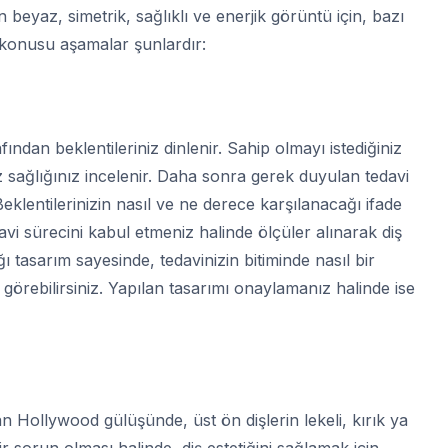
eyaz, simetrik, sağlıklı ve enerjik görüntü için, bazı
konusu aşamalar şunlardır:
ından beklentileriniz dinlenir. Sahip olmayı istediğiniz
z sağlığınız incelenir. Daha sonra gerek duyulan tedavi
 Beklentilerinizin nasıl ve ne derece karşılanacağı ifade
Tedavi sürecini kabul etmeniz halinde ölçüler alınarak diş
ğı tasarım sayesinde, tedavinizin bitiminde nasıl bir
görebilirsiniz. Yapılan tasarımı onaylamanız halinde ise
n Hollywood gülüşünde, üst ön dişlerin lekeli, kırık ya
 sorun olması halinde, diş estetiğini sağlamak için