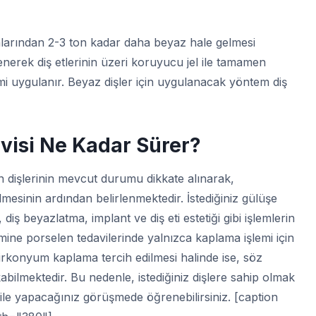
onlarından 2-3 ton kadar daha beyaz hale gelmesi
lenerek diş etlerinin üzeri koruyucu jel ile tamamen
mi uygulanır. Beyaz dişler için uygulanacak yöntem diş
visi Ne Kadar Sürer?
ın dişlerinin mevcut durumu dikkate alınarak,
lmesinin ardından belirlenmektedir. İstediğiniz gülüşe
diş beyazlatma, implant ve diş eti estetiği gibi işlemlerin
ine porselen tedavilerinde yalnızca kaplama işlemi için
irkonyum kaplama tercih edilmesi halinde ise, söz
bilmektedir. Bu nedenle, istediğiniz dişlere sahip olmak
z ile yapacağınız görüşmede öğrenebilirsiniz. [caption