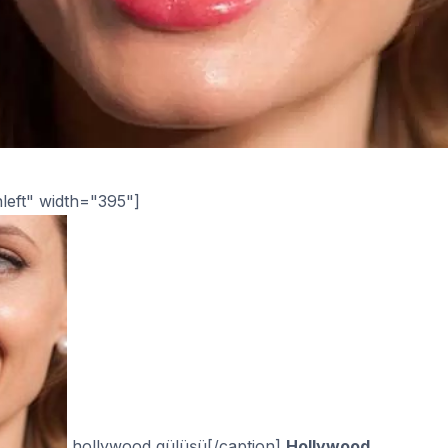
left" width="395"]
hollywood gülüşü[/caption]
Hollywood