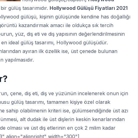
bir gülüş tasarımıdır.
Hollywood Gülüşü Fiyatları 2021
Hollywood gülüşü, kişinin gülüşünde kendine has doğallığı
 görüntü kazandırmak amacı ile oldukça sık tercih
urun, yüz, diş eti ve diş yapısının değerlendirilmesinin
 en ideal gülüş tasarımı, Hollywood gülüşüdür.
mlarından ayıran ilk özellik ise, üst çenede bulunan
n yapılmasıdır.
r?
run, çene, diş eti, diş ve yüzünün incelenerek onun için
usu gülüş tasarımı, tamamen kişiye özel olarak
e sahip olabilmenin kriteri ise, gülümsendiğinde üst azı
rünmesi, alt dudak ile üst dişlerin keskin kenarlarından
de olması ve üst diş etlerinin en çok 2 milim kadar
3" align="alignright" width="300"]