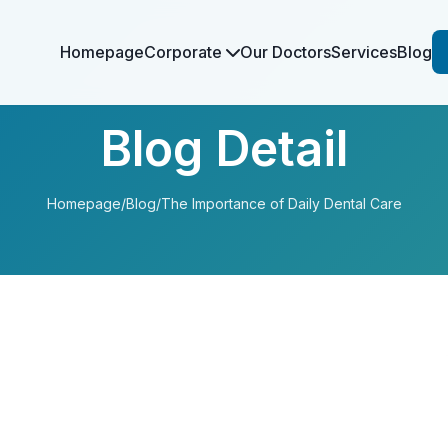
Homepage
Corporate
Our Doctors
Services
Blog
Blog Detail
Homepage
/
Blog
/
The Importance of Daily Dental Care