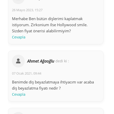
26 Mayıs 2023, 15:27
Merhabe Ben bütün dişlerimi kaplatmak
istiyorum. Zirkonium Ilse Hollywood smile.
Sizden fiyat önerisi alabilirmiyim?
Cevapla
Ahmet Ağaoğlu
dedi ki :
07 Ocak 2021, 09:44
Benimde diş beyazlatmaya ihtiyacım var acaba
diş beyazlatma fiyatı nedir ?
Cevapla