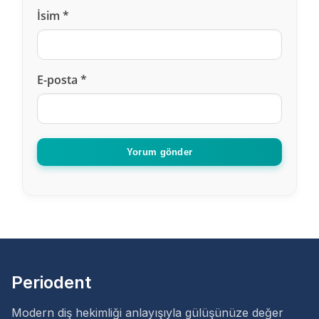
Kadir Dalmış
dedi ki :
İsim
*
02 Ocak 2021, 19:52
Diş beyazlatma fiyatları nelerdir ?
E-posta
*
Cevapla
Yorum gönder
Akın
dedi ki :
02 Ocak 2021, 19:47
Diş beyazlatma için gitmiştim ücretler uygun
doktorumuz gayet ilgili ve güler yüzlü nazik birisi
memnun kaldım teşekkürler
Cevapla
Periodent
Modern diş hekimliği anlayışıyla gülüşünüze değer