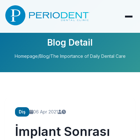
Blog Detail
Homepage
/
Blog
/
The Importance of Daily Dental Care
Diş
06 Apr 2021
İmplant Sonrası