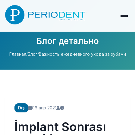
Блог детально
Главная
/
Блог
/
Важность ежедневного ухода за зубами
Diş
06 апр 2021
İmplant Sonrası