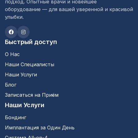
подход. Опытные врачи и новейшее
оборудование — для вашей уверенной и красивой
улыбки.
Быстрый доступ
О Нас
Наши Специалисты
Наши Услуги
Блог
Записаться на Приём
Наши Услуги
Бондинг
Имплантация за Один День
Система All-on-4