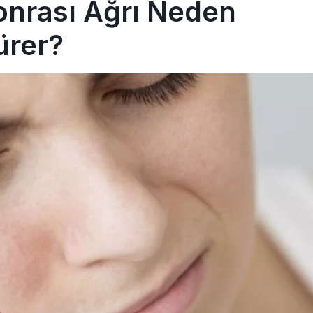
onrası Ağrı Neden
ürer?