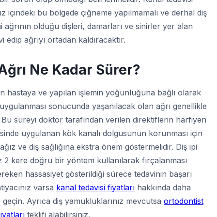
ağız içindeki bu bölgede çiğneme yapılmamalı ve derhal diş
i ağrının olduğu dişleri, damarları ve sinirler yer alan
i edip ağrıyı ortadan kaldıracaktır.
 Ağrı Ne Kadar Sürer?
 hastaya ve yapılan işlemin yoğunluğuna bağlı olarak
isi uygulanması sonucunda yaşanılacak olan ağrı genellikle
 Bu süreyi doktor tarafından verilen direktiflerin harfiyen
visinde uygulanan kök kanalı dolgusunun korunması için
ağız ve diş sağlığına ekstra önem göstermelidir. Diş ipi
az 2 kere doğru bir yöntem kullanılarak fırçalanması
reken hassasiyet gösterildiği sürece tedavinin başarı
ihtiyacınız varsa
kanal tedavisi fiyatları
hakkında daha
şime geçin. Ayrıca diş yamukluklarınız mevcutsa
ortodontist
fiyatları
teklifi alabilirsiniz.