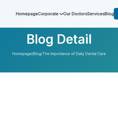
Homepage
Corporate
Our Doctors
Services
Blog
Blog Detail
Homepage
/
Blog
/
The Importance of Daily Dental Care