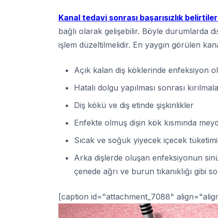
Kanal tedavi sonrası başarısızlık belirtiler
bağlı olarak gelişebilir. Böyle durumlarda diş
işlem düzeltilmelidir. En yaygın görülen kanal
Açık kalan diş köklerinde enfeksiyon ol
Hatalı dolgu yapılması sonrası kırılmal
Diş kökü ve diş etinde şişkinlikler
Enfekte olmuş dişin kök kısmında meyda
Sıcak ve soğuk yiyecek içecek tüketimi
Arka dişlerde oluşan enfeksiyonun sinü
çenede ağrı ve burun tıkanıklığı gibi 
[caption id="attachment_7088" align="alig