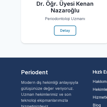
Dr. Öğr. Üyesi Kenan
Nazaroğlu
Periodontoloji Uzmanı
Detay
Periodent
Hızlı 
Hakkım
Modern diş hekimliği anlayışıyla
gülüşünüze değer veriyoruz.
Hekimle
Uzman hekimlerimiz ve son
Hizmetl
teknoloji ekipmanlarımızla
Blog
hizmetinizdeyiz.