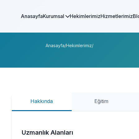
Anasayfa
Kurumsal
Hekimlerimiz
Hizmetlerimiz
Bl
Anasayfa
/
Hekimlerimiz
/
Hakkında
Eğitim
Uzmanlık Alanları