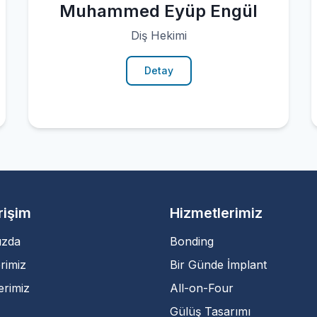
Muhammed Eyüp Engül
Diş Hekimi
Detay
Erişim
Hizmetlerimiz
ızda
Bonding
rimiz
Bir Günde İmplant
erimiz
All-on-Four
Gülüş Tasarımı