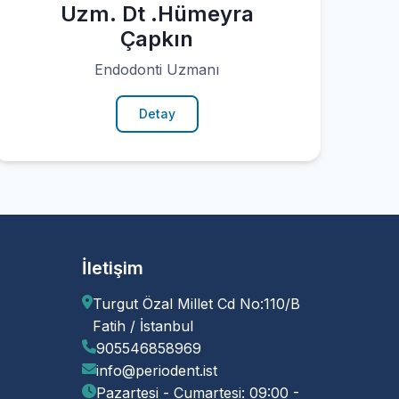
Uzm. Dt .Hümeyra
Çapkın
Endodonti Uzmanı
Detay
İletişim
Turgut Özal Millet Cd No:110/B
Fatih / İstanbul
905546858969
info@periodent.ist
Pazartesi - Cumartesi: 09:00 -