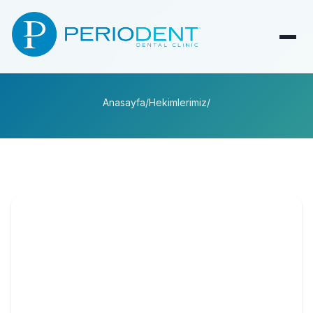
Anasayfa
/
Hekimlerimiz
/