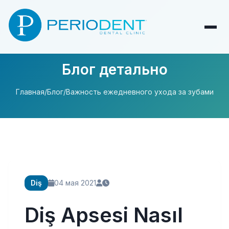
Блог детально
Главная
/
Блог
/
Важность ежедневного ухода за зубами
Diş
04 мая 2021
Diş Apsesi Nasıl