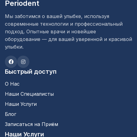
Periodent
Мы заботимся о вашей улыбке, используя
современные технологии и профессиональный
подход. Опытные врачи и новейшее
оборудование — для вашей уверенной и красивой
улыбки.
Быстрый доступ
О Нас
Наши Специалисты
Наши Услуги
Блог
Записаться на Приём
Наши Услуги