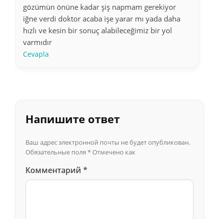
gözümün önüne kadar şiş napmam gerekiyor
iğne verdi doktor acaba işe yarar mı yada daha
hızlı ve kesin bir sonuç alabileceğimiz bir yol
varmıdır
Cevapla
Напишите ответ
Ваш адрес электронной почты не будет опубликован.
Обязательные поля
*
Отмечено как
Комментарий
*