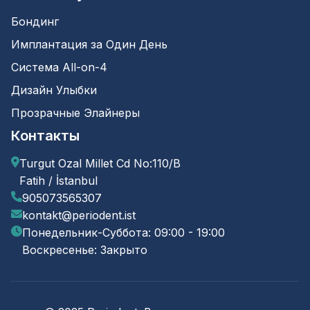
Бондинг
Имплантация за Один День
Система All-on-4
Дизайн Улыбки
Прозрачные Элайнеры
Контакты
Turgut Ozal Millet Cd No:110/B
Fatih / İstanbul
905073565307
kontakt@periodent.ist
Понедельник-Суббота: 09:00 - 19:00
Воскресенье: Закрыто