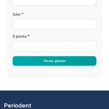
İsim
*
E-posta
*
Yorum gönder
Periodent