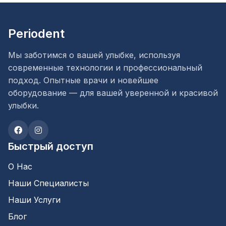
Periodent
Мы заботимся о вашей улыбке, используя
современные технологии и профессиональный
подход. Опытные врачи и новейшее
оборудование — для вашей уверенной и красивой
улыбки.
Быстрый доступ
О Нас
Наши Специалисты
Наши Услуги
Блог