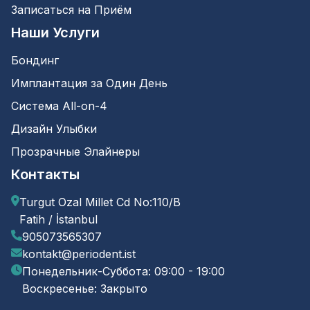
Записаться на Приём
Наши Услуги
Бондинг
Имплантация за Один День
Система All-on-4
Дизайн Улыбки
Прозрачные Элайнеры
Контакты
Turgut Ozal Millet Cd No:110/B
Fatih / İstanbul
905073565307
kontakt@periodent.ist
Понедельник-Суббота: 09:00 - 19:00
Воскресенье: Закрыто