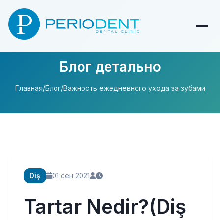
Блог детально
Главная
/
Блог
/
Важность ежедневного ухода за зубами
Diş
01 сен 2021
Tartar Nedir?(Diş