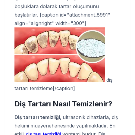
boşluklara dolarak tartar oluşumunu
başlatırlar. [caption id="attachment_8991"
align="alignright" width="300"]
diş
tartarı temizleme[/caption]
Diş Tartarı Nasıl Temizlenir
?
Diş tartarı temizliği,
ultrasonik cihazlarla, diş
hekimi muayenehanesinde yapılmaktadır. En
etkili
diş taşı temizliği
yöntemi budur. Diş