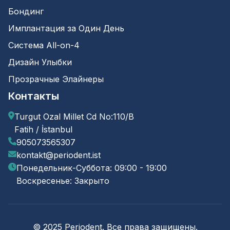
Бондинг
Имплантация за Один День
Система All-on-4
Дизайн Улыбки
Прозрачные Элайнеры
Контакты
Turgut Ozal Millet Cd No:110/B
Fatih / İstanbul
905073565307
kontakt@periodent.ist
Понедельник-Суббота: 09:00 - 19:00
Воскресенье: Закрыто
© 2025 Periodent. Все права защищены.