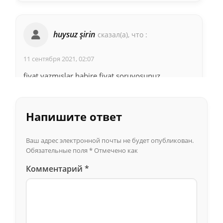
huysuz şirin
сказал(а), что :
11 сентября 2021, 02:07
fiyat yazmışlar habire fiyat soruyosunuz
Cevapla
Напишите ответ
Çağla
сказал(а), что :
Ваш адрес электронной почты не будет опубликован.
Обязательные поля
*
Отмечено как
21 июня 2021, 14:36
Комментарий
*
Merhaba, gülüşü daha düzgün göstermek için,
bütün dişlere lamine uygulaması ortalama fiyat
nedir
Cevapla