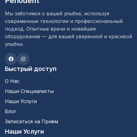
Periodent
Мы заботимся о вашей улыбке, используя
современные технологии и профессиональный
подход. Опытные врачи и новейшее
оборудование — для вашей уверенной и красивой
улыбки.
Быстрый доступ
О Нас
Наши Специалисты
Наши Услуги
Блог
Записаться на Приём
Наши Услуги