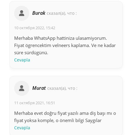
Burak
сказал(а), что :
10 октября 2022, 15:42
Merhaba WhatsApp hattiniza ulasamiyorum.
Fiyat ögrencektim velneers kaplama. Ve ne kadar
süre sürdügünü.
Cevapla
Murat
сказал(а), что :
11 октября 2021, 16:51
Merhaba evet doğru fiyat yazılı ama diş başı mı o
fiyat yoksa komple, o önemli bilgi Saygılar
Cevapla