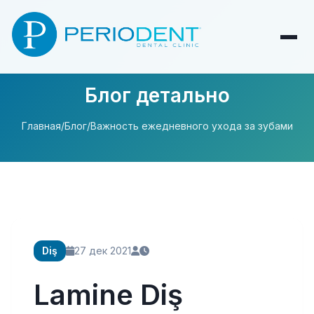
Блог детально
Главная
/
Блог
/
Важность ежедневного ухода за зубами
Diş
27 дек 2021
Lamine Diş