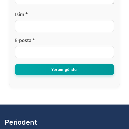
Dogan
dedi ki :
İsim
*
13 Haziran 2021, 22:13
Merhaba 1 haftaligina istanbula gelmeyi
E-posta
*
planliyoruz lamine yaprak dis yaptirmak
istiyorum kac günde biter ve fiyati nekadar acaba?
Cevapla
Yorum gönder
Periodent