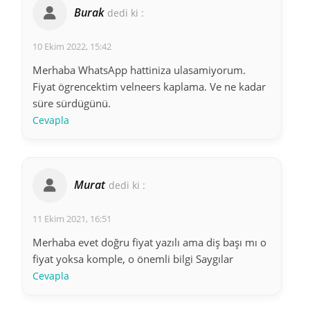
Burak
dedi ki :
10 Ekim 2022, 15:42
Merhaba WhatsApp hattiniza ulasamiyorum.
Fiyat ögrencektim velneers kaplama. Ve ne kadar
süre sürdügünü.
Cevapla
Murat
dedi ki :
11 Ekim 2021, 16:51
Merhaba evet doğru fiyat yazılı ama diş başı mı o
fiyat yoksa komple, o önemli bilgi Saygılar
Cevapla