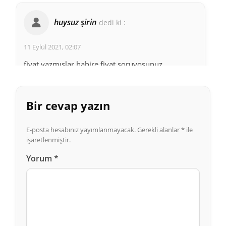
huysuz şirin
dedi ki :
11 Eylül 2021, 02:07
fiyat yazmışlar habire fiyat soruyosunuz
Cevapla
Bir cevap yazın
Çağla
dedi ki :
E-posta hesabınız yayımlanmayacak.
Gerekli alanlar
*
ile
işaretlenmiştir.
21 Haziran 2021, 14:36
Yorum
*
Merhaba, gülüşü daha düzgün göstermek için,
bütün dişlere lamine uygulaması ortalama fiyat
nedir
Cevapla