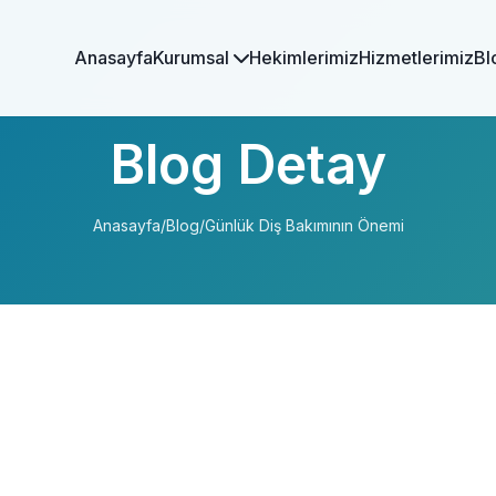
Anasayfa
Kurumsal
Hekimlerimiz
Hizmetlerimiz
Bl
Blog Detay
Anasayfa
/
Blog
/
Günlük Diş Bakımının Önemi