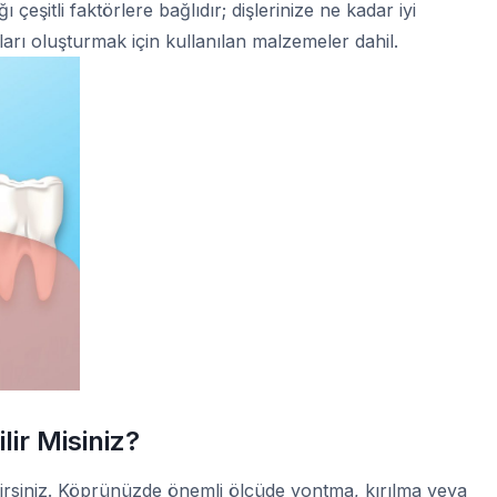
ı çeşitli faktörlere bağlıdır; dişlerinize ne kadar iyi
arı oluşturmak için kullanılan malzemeler dahil.
lir Misiniz?
ilirsiniz. Köprünüzde önemli ölçüde yontma, kırılma veya