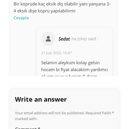
Bir köprüde kaç eksik diş olabilir yani yanyana 3-
4 eksik dişe köprü yapılabilirmi
Cevapla
Sedat
he (she) said :
21 July 2022, 16:47
Selamın aleyküm kolay gelsin
hocam bi fiyat alacaktım yardımcı
olurmusunuz benim 8 dişim
köprü ve düştü ücreti ne kadardır
yapistirmasi söylermisiniz sadece
yapıştırma
Write an answer
Cevapla
Your email address will not be published.
Required fields
*
marked with .