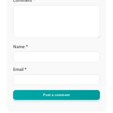
Comment
*
Cebrail
he (she) said :
23 February 2021, 15:13
Dış implant birtanesinin fiyatları nedir
Cevapla
Name
*
Yusuf
he (she) said :
Email
*
25 February 2022, 12:59
bugün sordum diş doktoruna
yerli implant 3000 lira
Cevapla
Post a comment