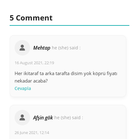
5 Comment
Mehtap
he (she) said :
16 August 2021, 22:19
Her ikitaraf ta arka tarafta disim yok köprü fiyatı
nekadar acaba?
Cevapla
Afşin gök
he (she) said :
26 June 2021, 12:14